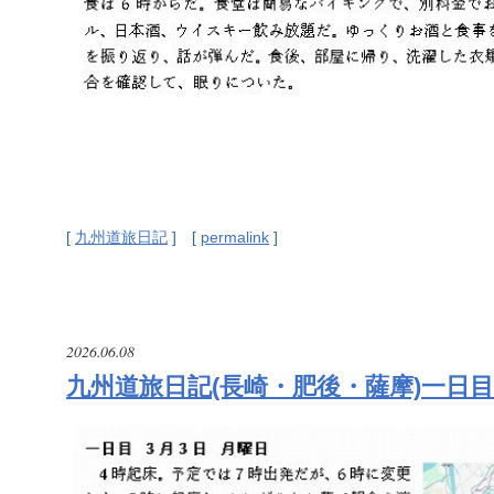
[
九州道旅日記
] [
permalink
]
2026.06.08
九州道旅日記(長崎・肥後・薩摩)一日目