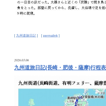
[
九州道旅日記
] [
permalink
]
2026.03.06
九州道旅日記(長崎・肥後・薩摩)行程表