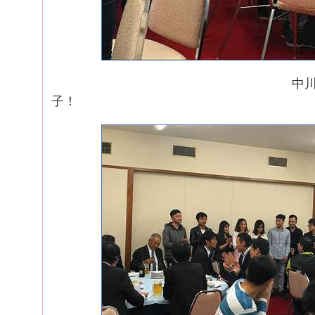
中川工場長の乾
子！