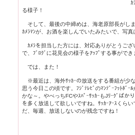
ｶﾗｵｹで盛り上
る様子！
そして、最後の中締めは、海老原部長がしま
ｶﾒﾗﾏﾝが、お酒を楽しんでいたみたいで、写真
ｶﾒﾗを担当した方には、対応ありがとうござ
で、ﾌﾞﾛｸﾞに花見会の様子をｱｯﾌﾟする事がで
では、また！
※最近は、海外ｻｯｶｰの放送をする番組が少
思う今日この頃です。ﾌｼﾞﾃﾚﾋﾞのﾏﾝﾃﾞｰﾌｯﾄﾎ
かな～。やべっちFCやｽﾊﾟｰｻｯｶｰもJﾘｰｸﾞばか
を多く放送して欲しいですね。ｻｯｶｰｱｰｽくら
だ、毎週、放送しないのが残念ですね！