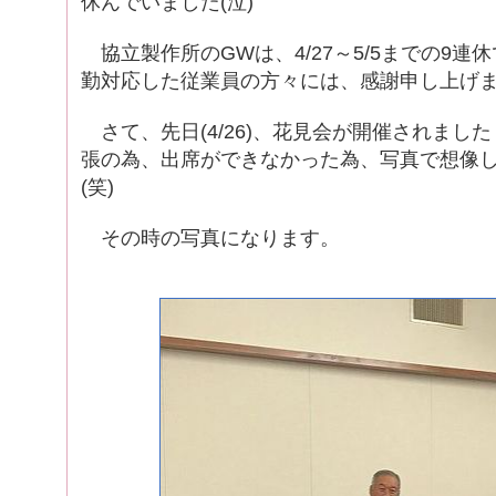
休んでいました(泣)
協立製作所のGWは、4/27～5/5までの9連
勤対応した従業員の方々には、感謝申し上げ
さて、先日(4/26)、花見会が開催されまし
張の為、出席ができなかった為、写真で想像
(笑)
その時の写真になります。