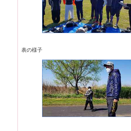
Kｷｬﾌﾟﾃﾝからﾒ
表の様子
練習し