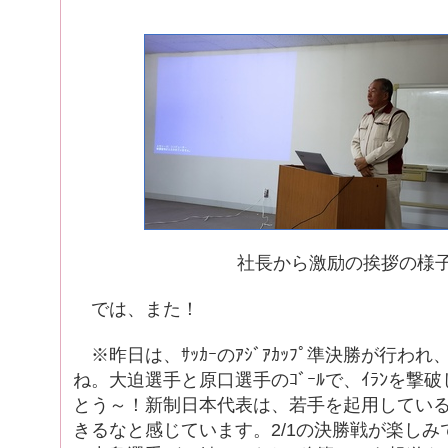
社長から激励の挨拶の様
では、また！
※昨日は、ｻｯｶｰのｱｼﾞｱｶｯﾌﾟ準決勝が行われ、
ね。大迫選手と原口選手のｺﾞｰﾙで、ｲﾗﾝを撃
とう～！新制日本代表は、若手を起用してい
きるなと感じています。2/1の決勝戦が楽しみ