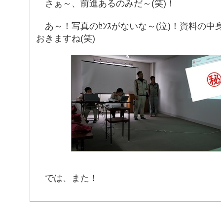
さぁ～、前進あるのみだ～(笑)！
あ～！写真のｾﾝｽがないな～(泣)！資料の中
おきますね(笑)
では、また！