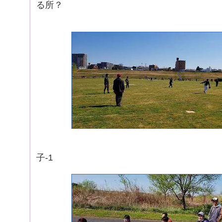
る所？
試合中
子-1