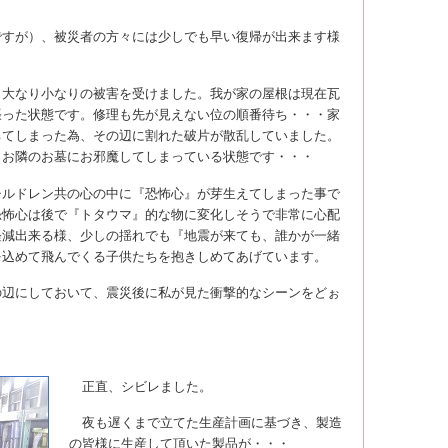
すが）、被災者の方々には少しでも早い復帰が出来ます様
大なり小なりの被害を受けました。我が家の屋根は現在瓦
張った状態です。修理も先が見えない位の順番待ち・・・家
ちてしまった為、その辺に割れた破片が散乱していました。
、お隣のお墓にお邪魔してしまっている状態です・・・
ルドレン共の心の中に『恐怖心』が芽生えてしまった事で
恐怖心は後で『トタウマ』的な物に変化しそうで非常に心配
軽減出来る様、少しの揺れでも『地震が来ても、誰かが一緒
を込めて飛んでくる子供たちを抱きしめてあげています。
辺にしておいて、震災後に私が見た衝撃的なシーンをどぉ
正直、シビレました。
夜も遅くまで立てた生産計画に基づき、製造
の皆様に生産して頂いた製品が・・・