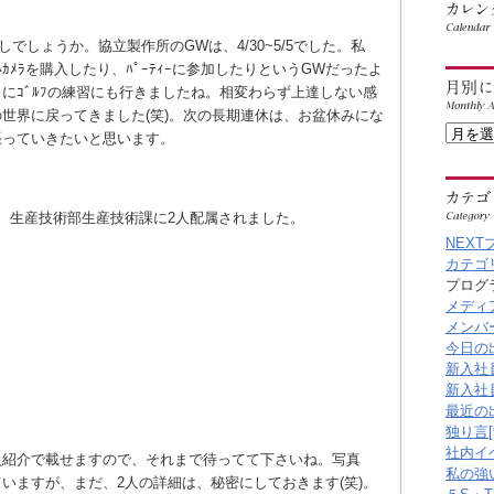
しょうか。協立製作所のGWは、4/30~5/5でした。私
ﾒﾗを購入したり、ﾊﾟｰﾃｨｰに参加したりというGWだったよ
にｺﾞﾙﾌの練習にも行きましたね。相変わらず上達しない感
世界に戻ってきました(笑)。次の長期連休は、お盆休みにな
張っていきたいと思います。
で、生産技術部生産技術課に2人配属されました。
NEXT
カテゴリ
プログラ
メディア
メンバー
今日の出
新入社員
新入社員
最近の出
独り言[9
社内イベ
紹介で載せますので、それまで待ってて下さいね。写真
私の強い
いますが、まだ、2人の詳細は、秘密にしておきます(笑)。