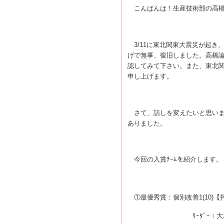
こんばんは！生産技術部の高橋
3/11に東北関東大震災が起き、
げで無事、復旧しました。高橋論
認してみて下さい。また、東北
申し上げます。
さて、話しを変えたいと思い
ありました。
今回の入賞ﾁｰﾑを紹介します。
①最優秀賞：個別改善1(10)【
ﾘｰﾀﾞｰ：大木 