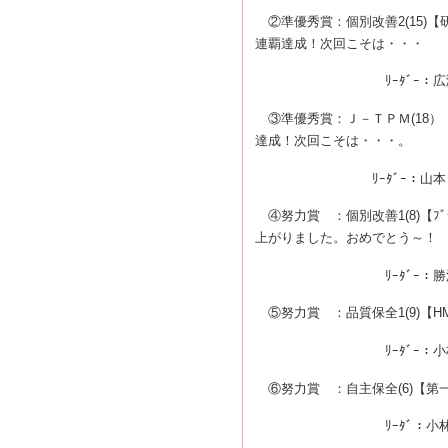
②準優秀賞：個別改善2(15)
連覇達成！次回こそは・・・
ﾘｰﾀﾞｰ：広瀬
③準優秀賞：Ｊ－ＴＰＭ(18）
達成！次回こそは・・・。
ﾘｰﾀﾞｰ：山本 
④努力賞 ：個別改善1(8)【ﾌ
上がりました。おめでとう～！
ﾘｰﾀﾞｰ：勝沼 
⑤努力賞 ：品質保全1(9)【
ﾘｰﾀﾞｰ：小林
⑥努力賞 ：自主保全(6)【第
ﾘｰﾀﾞ：小林 