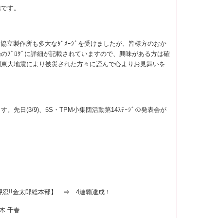
です。
協立製作所も多大なﾀﾞﾒｰｼﾞを受けましたが、皆様方のおか
のﾌﾞﾛｸﾞに詳細が記載されていますので、興味がある方は確
関東
大地震により被災された方々に謹んで
心よりお見舞いを
ます。
先日(3/9)、5S・TPM小集団活動第14ｽﾃｰｼﾞの発表会が
押忍!!金太郎総本部】 ⇒ 4連覇達成！
千春