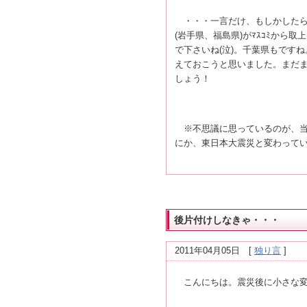
・・・一言だけ、もしかしたら
(岩手県、福島県)がﾏｽｺﾐか
で下さいね(泣)。千葉県もです
えておこうと思いました。まだ
しょう！
※不思議に思っているのが、当
にか、東日本大震災と変わって
後片付けしなきゃ・・・
2011年04月05日
[
独り言
]
こんにちは。震災後に小さな変