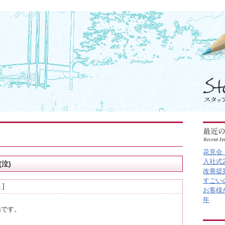
花見会
入社式2
泣)
改善提
すごい
事
]
お客様
年
です。