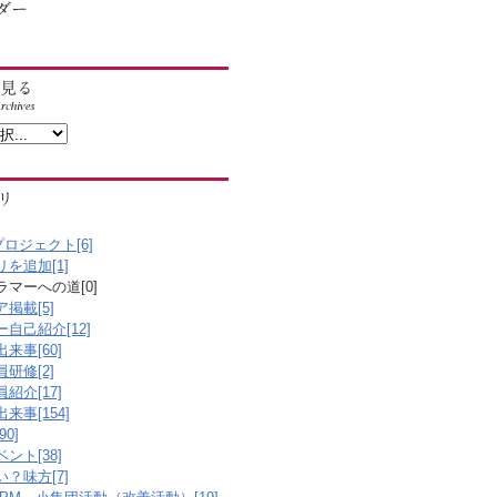
プロジェクト[6]
を追加[1]
マーへの道[0]
掲載[5]
自己紹介[12]
来事[60]
研修[2]
紹介[17]
来事[154]
0]
ント[38]
？味方[7]