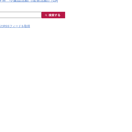
PM 小集団活動（改善活動）[19]
のRSSフィードを取得